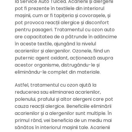
la Service Auto Tulcea. Acarienii și alergenii
pot fi prezente în textilele din interiorul
mașinii, cum ar fi tapițeria și covorașele, și
pot provoca reacții alergice și disconfort
pentru pasageri. Tratamentul cu ozon auto
are capacitatea de a pătrunde în adâncime
în aceste textile, ajungând la nivelul
acarienilor și alergenilor. Ozonele, fiind un
puternic agent oxidant, acționează asupra
acestor organisme, distrugându-le și
eliminându-le complet din materiale.
Astfel, tratamentul cu ozon ajută la
reducerea sau eliminarea acarienilor,
polenului, prafului și altor alergeni care pot
cauza reacții alergice. Beneficiile eliminării
acarienilor și a alergenilor sunt multiple. În
primul rând, vei beneficia de un mediu mai
sănătos în interiorul mașinii tale. Acarienii