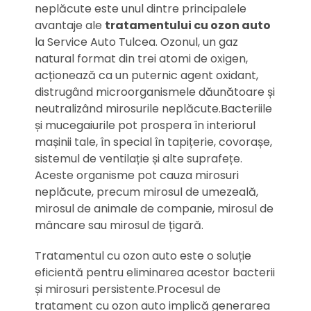
neplăcute este unul dintre principalele
avantaje ale
tratamentului cu ozon auto
la Service Auto Tulcea. Ozonul, un gaz
natural format din trei atomi de oxigen,
acționează ca un puternic agent oxidant,
distrugând microorganismele dăunătoare și
neutralizând mirosurile neplăcute.Bacteriile
și mucegaiurile pot prospera în interiorul
mașinii tale, în special în tapițerie, covorașe,
sistemul de ventilație și alte suprafețe.
Aceste organisme pot cauza mirosuri
neplăcute, precum mirosul de umezeală,
mirosul de animale de companie, mirosul de
mâncare sau mirosul de țigară.
Tratamentul cu ozon auto este o soluție
eficientă pentru eliminarea acestor bacterii
și mirosuri persistente.Procesul de
tratament cu ozon auto implică generarea