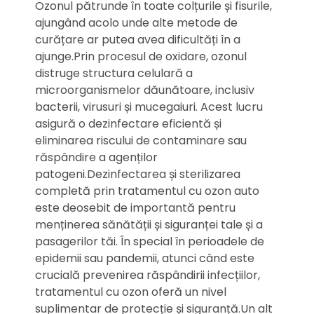
Ozonul pătrunde în toate colțurile și fisurile,
ajungând acolo unde alte metode de
curățare ar putea avea dificultăți în a
ajunge.Prin procesul de oxidare, ozonul
distruge structura celulară a
microorganismelor dăunătoare, inclusiv
bacterii, virusuri și mucegaiuri. Acest lucru
asigură o dezinfectare eficientă și
eliminarea riscului de contaminare sau
răspândire a agenților
patogeni.Dezinfectarea și sterilizarea
completă prin tratamentul cu ozon auto
este deosebit de importantă pentru
menținerea sănătății și siguranței tale și a
pasagerilor tăi. În special în perioadele de
epidemii sau pandemii, atunci când este
crucială prevenirea răspândirii infecțiilor,
tratamentul cu ozon oferă un nivel
suplimentar de protecție și siguranță.Un alt